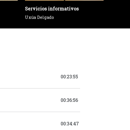
Servicios informativos
Más de 
Uxúa Delgado
Oscar Pr
00:23:55
00:36:56
00:34:47