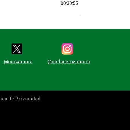
00:33:55
@ocrzamora
@ondacerozamora
tica de Privacidad