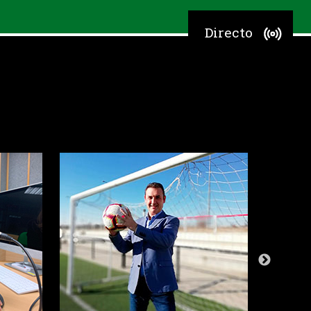
Directo
T
S