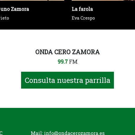
 uno Zamora
La farola
rieto
Eva Crespo
ONDA CERO ZAMORA
99.7
FM
Consulta nuestra parrilla
C
Mail:
info@ondacerozamora.es